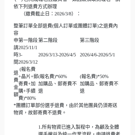
依下列退費方式辦理
（繳費截止日：2026/3/8）：
整筆訂單全部退費(個人訂單或團體訂單)之退費內
容
申
第一階段
第二階段
第三階段
請
2025/11/1
時
3-
2026/3/13-2026/4/5
2026/4/6-2026/5/1
間
2026/3/12
(報名費
退
+晶片+郵
(報名費)*60%
(報名費)*50%
費
寄費+加
加購品、郵寄費不
加購品、郵寄費不
金
購+手續
退
退
額
費)*80%
*團體訂單部份選手退費，由於其他團員仍須寄送
物資，故郵寄費不退費。
1.所有物資已進入製程中，為顧及全體
選手權益及統一作業流程，申請退費者