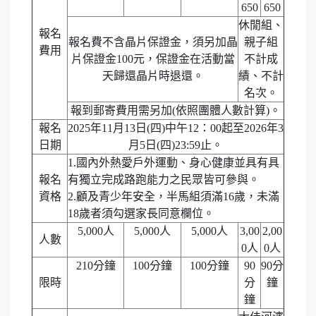
650
650
休閒組、
報名
報名費不含晶片保證金，須另加晶
親子組
費用
片保證金100元，保證金在活動當
不計成
天歸還晶片時退還。
績、不計
名次。
報到郵寄費用需另加(依照團體人數計算)。
報名
2025年11月13日(四)中午12：00起至2026年3
日期
月5日(四)23:59止。
1.國內外熱愛戶外運動、身心健康並具有具
報名
有獨立完成路跑能力之民眾皆可參與。
資格
2.顧及青少年安全，半馬組須滿16歲，未滿
18歲者須勾選家長同意欄位。
5,000人
5,000人
5,000人
3,00
2,00
人數
0人
0人
210分鐘
100分鐘
100分鐘
90
90分
限時
分
鐘
鐘