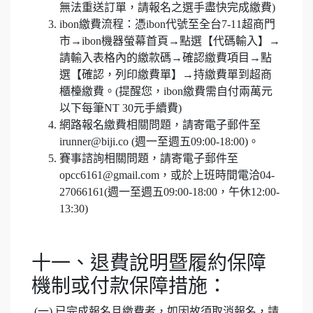
無法重送訂單，請報名之選手盡快完成繳費)
ibon繳費流程：憑ibon代號至全台7-11超商門
市→ibon機器螢幕首頁→點選【代碼輸入】→
請輸入表格內的繳款碼→確認繳費項目→點
選【確認，列印繳費單】→持繳費單到超商
櫃檯繳費。(提醒您，ibon繳費需自付兩萬元
以下每筆NT 30元手續費)
網路報名繳費相關問題，請寄電子郵件至
irunner@biji.co (週一至週五09:00-18:00)。
賽事諮詢相關問題，請寄電子郵件至
opcc6161@gmail.com，或於上班時間電洽04-
27066161(週一至週五09:00-18:00，午休12:00-
13:30)
十一、退費說明暨履約保障
機制或付款保障措施：
(一) 已完成報名且繳費者，如因故須取消報名，請