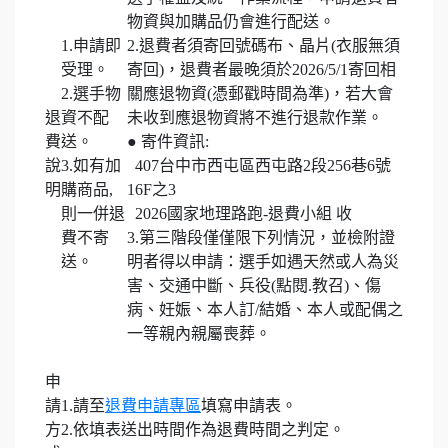
物資與加購品仍會進行配送。
1.申請即
2.退費者須寄回號碼布、晶片(衣服無須
受理。
寄回)，退費者最晚須於2026/5/1寄回相
2.選手物
關應退物資(憑郵戳時間為準)，若大會
退
資不配
未收到應退物資將不進行退款作業。
費
送。
● 寄件資訊:
說
3.如有加
407台中市西屯區西屯路2段256巷6號
明
購商品,
16F之3
則一併退
2026國家地理路跑-退費小組 收
費不寄
3.第三階段僅僅限下列情況，並檢附證
送。
明者得以申請：選手如遇天然或人為災
害、交通中斷、兵役(點閱.教召)、傷
病、妊娠、本人訂/結婚、本人或配偶之
一等親內親屬喪葬。
申
請
1.請至
退費申請專區
填寫申請表。
方
2.依填表送出時間作為退費時間之判定。