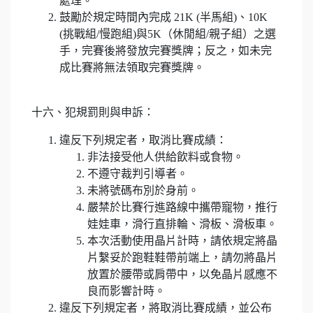
處理。
鼓勵於規定時間內完成 21K (半馬組)、10K
(挑戰組/慢跑組)與5K（休閒組/親子組）之選
手，完賽後將發放完賽獎牌；反之，如未完
成比賽將無法領取完賽獎牌。
十六、犯規罰則與申訴：
違反下列規定者，取消比賽成績：
非法接受他人供給飲料或食物。
不遵守裁判引導者。
未將號碼布別於身前。
嚴禁於比賽行進路線中攜帶寵物，推行
娃娃車，滑行直排輪、滑板、滑板車。
本次活動使用晶片計時，請依規定將晶
片繫妥於跑鞋鞋帶前端上，請勿將晶片
放置於腰帶或肩帶中，以免晶片感應不
良而影響計時。
違反下列規定者，將取消比賽成績，並公布