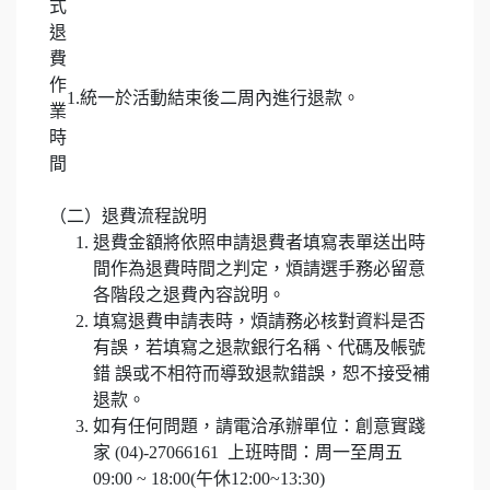
式
退
費
作
1.統一於活動結束後二周內進行退款。
業
時
間
（二）退費流程說明
退費金額將依照申請退費者填寫表單送出時
間作為退費時間之判定，煩請選手務必留意
各階段之退費內容說明。
填寫退費申請表時，煩請務必核對資料是否
有誤，若填寫之退款銀行名稱、代碼及帳號
錯 誤或不相符而導致退款錯誤，恕不接受補
退款。
如有任何問題，請電洽承辦單位：創意實踐
家 (04)-27066161 上班時間：周一至周五
09:00 ~ 18:00(午休12:00~13:30)