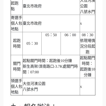
大佳河濱
起跑
臺北市政府
公園
點
八號水門
寄選手
個人包
臺北市政府
x
地點
05：50
06：00
08：30
起跑
依現場情
05：30
時間
況分段起
跑
起點關門
起點關門時間：起跑後10分鐘
關門
時間：
新生高架/濟南路口-3.7K處關門時
時間
起跑後10
間：07:00
分鐘
領選手
大佳河濱公園
個人包
x
八號水門
地點