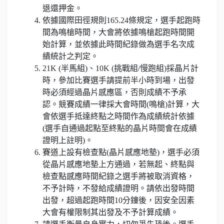
退還押金。
依據國際田徑規則165.24條規定，選手起跑時
間為鳴槍時間，大會將依據鳴槍起跑時間開
始計算，並依據此時間紀錄做為選手名次成
績統計之判定。
21K (半馬組)、10K (挑戰組/慢跑組)採晶片計
時，參加比賽選手請提前半小時到場，出發
時必須經過晶片感應區，否則成績不予承
認。競賽成績一律採大會時間(鳴槍)計算，大
會依選手抵達終點之時間作為成績統計依據
(選手自通過起點至終點的晶片時間會在成績
證明上註明)。
賽道上設有檢查點(晶片感應地墊)，選手必須
從晶片感應地墊上方通過，若無起、終點與
檢查點感應時間紀錄之選手將被取消資格，
不予計時，不發給成績證明。請依出發時間
出發，超過起跑時間10分鐘後，因安全因素
大會有權限制其出發及不予計算成績。