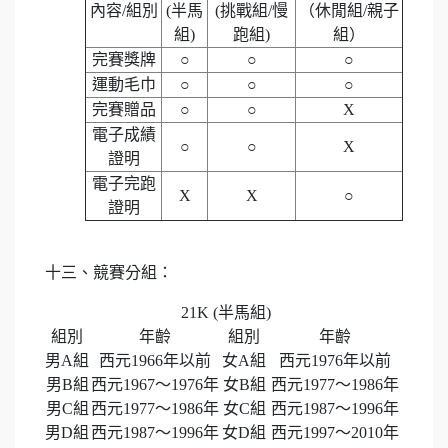
內容/組別
(半馬
(挑戰組/慢
（休閒組/親子
組)
跑組)
組）
完賽獎牌
○
○
○
運動毛巾
○
○
○
完賽贈品
○
○
X
電子成績
○
○
X
證明
電子完跑
X
X
○
證明
十三、競賽分組：
21K (半馬組)
組別
年齡
組別
年齡
男A組
西元1966年以前
女A組
西元1976年以前
男B組
西元1967～1976年
女B組
西元1977～1986年
男C組
西元1977～1986年
女C組
西元1987～1996年
男D組
西元1987～1996年
女D組
西元1997～2010年