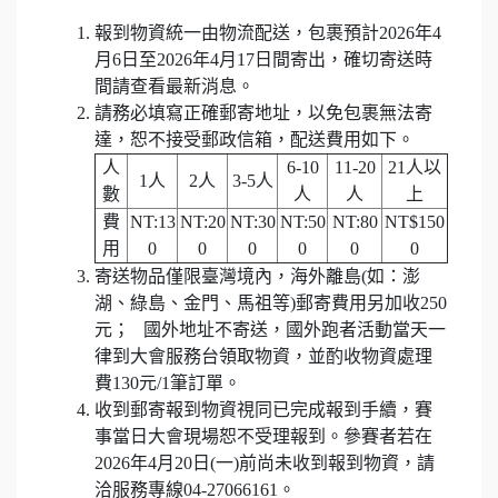
報到物資統一由物流配送，包裹預計2026年4
月6日至2026年4月17日間寄出，確切寄送時
間請查看最新消息。
請務必填寫正確郵寄地址，以免包裹無法寄
達，恕不接受郵政信箱，配送費用如下。
人
6-10
11-20
21人以
1人
2人
3-5人
數
人
人
上
費
NT:13
NT:20
NT:30
NT:50
NT:80
NT$150
用
0
0
0
0
0
0
寄送物品僅限臺灣境內，海外離島(如：澎
湖、綠島、金門、馬祖等)郵寄費用另加收250
元； 國外地址不寄送，國外跑者活動當天一
律到大會服務台領取物資，並酌收物資處理
費130元/1筆訂單。
收到郵寄報到物資視同已完成報到手續，賽
事當日大會現場恕不受理報到。參賽者若在
2026年4月20日(一)前尚未收到報到物資，請
洽服務專線04-27066161。