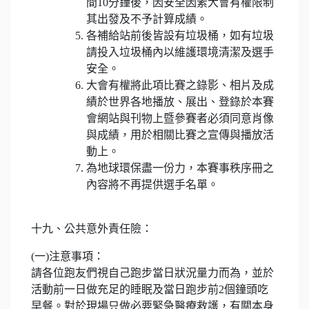
間10分鐘後，因安全因素大會有權限制
其出發及不予計算成績。
各補給站前後皆設有垃圾桶，如有垃圾
請投入垃圾桶內以維護環境清潔及選手
安全。
大會有權將此項比賽之錄影、相片及成
績於世界各地播放、展出、登錄於本賽
會網站與刊物上暨參賽者必須同意肖像
與成績，用於相關比賽之宣傳與播放活
動上。
為地球環保盡一份力，本賽事秩序冊之
內容將不再提供選手名單。
十九、公共意外責任險：
(一)注意事項：
請各位跑友們視自己跑步當日狀況量力而為，並於
活動前一日做充足的睡眠及當日跑步前2個鐘頭吃
早餐。對於現場只做必要緊急醫療救護，有關本身