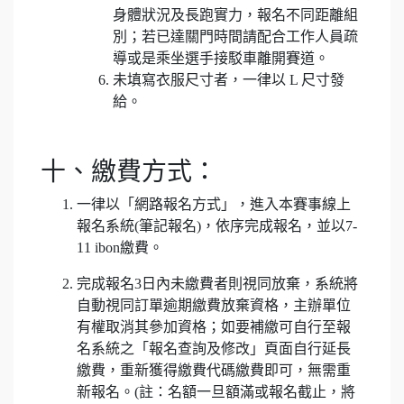
身體狀況及長跑實力，報名不同距離組
別；若已達關門時間請配合工作人員疏
導或是乘坐選手接駁車離開賽道。
未填寫衣服尺寸者，一律以 L 尺寸發
給。
十、繳費方式：
一律以「網路報名方式」，進入本賽事線上
報名系統(筆記報名)，依序完成報名，並以7-
11 ibon繳費。
完成報名3日內未繳費者則視同放棄，系統將
自動視同訂單逾期繳費放棄資格，主辦單位
有權取消其參加資格；如要補繳可自行至報
名系統之「報名查詢及修改」頁面自行延長
繳費，重新獲得繳費代碼繳費即可，無需重
新報名。(註：名額一旦額滿或報名截止，將