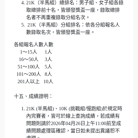
21K（半馬組）總排名：男子組、女子組各錄
取總排前十名，皆頒發獎盃一座，錄取總排
名者不再重複錄取分組名次。
21K（半馬組）分組排名：依各分組報名人
數錄取名次，皆頒發獎盃一座。
各組報名人數
人數
1～15人
1人
16～50人
3人
51～100人
5人
101～200人
8人
201人以上
10人
十五、成績證明：
21K (半馬組)、10K (挑戰組/慢跑組)於規定時
內完賽者，皆可於線上查詢成績，若成績有
問題則請於2026年04月26日上午11:00前至成
績問題處理區確認，當日如未提出異議恕不