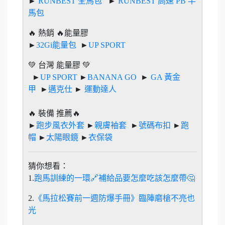
►
RUNBEST 全馬包
►
RUNBEST 高速 PB 半
馬包
🔥 熱銷 🔥能量膠
►
32Gi能量包
►
UP SPORT
💚 台灣 能量膠 💚
►
UP SPORT
►
BANANA GO
►
GA 黃金
甲
►
邁克仕
►
運動達人
🔥 裝備 推薦🔥
►
跑步風衣外套
►
親膚袖套
►
號碼布扣
►
跑
帽
►
太陽眼鏡
►
衣保袋
猜你想看：
1.
跑馬訓練的一環🔗補給品要怎麼吃該怎麼帶🤔
2.
《馬拉松賽前一週防爆手冊》臨陣磨槍不亮也
光