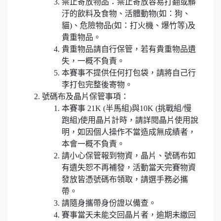
禁止寄放物品：禁止寄放容易打翻或髒
汙的飲料及食物、活體動物(如：狗、
貓)、危險物品(如：打火機、爆竹等)及
貴重物品。
貴重物品請自行保管，若有貴重物品遺
失，一概不負責。
本賽事不提供任何打包袋，請將自己行
李打包完整後寄物。
號碼布及晶片保管事項：
本賽事 21K (半馬組)與10K (挑戰組/慢
跑組)使用晶片計時，請詳閱晶片使用說
明，如因個人操作不當造成無成績者，
本會一概不負責。
請小心保管報到物資，晶片、號碼布如
有遺失恕不再補發，活動當天完賽物資
發放皆憑號碼布領取，請選手務必攜
帶。
請隨身攜帶身份證以備查。
賽事當天未能交回晶片者，逾期未繳回