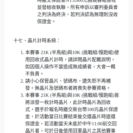
時繳交保證金NT3,000元由競賽組簽收
並發給收執聯，所有申訴以審判委員會
之判決為終決，若判決認為無理則沒收
保證金。
十七、晶片計時系統：
本賽事
21K (半馬組)與
10K (挑戰組/慢跑組)使
用回收式晶片計時，請詳閱晶片配戴說明，
如因個人操作不當造成無成績者，大會一概
不負責。
請小心保管晶片、號碼布，遺失恕不再補
發。無晶片及號碼布者將喪失參賽資格。
本賽事 21K (半馬組)與10K (挑戰組/慢跑組)皆
將派發一枚計時晶片，此計時晶片為回收
式，選手於報名時繳交新台幣100元晶片保證
金，於活動當日比賽結束後交還晶片時退還
保證金，若活動當天未能於中午11:00前交回
晶片者，可於日後使用冠軍晶片之其他賽事