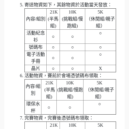
寄送物資如下，其餘物資於活動當天發放：
21K
10K
5K
內容/組別
(半馬
(挑戰組/慢
（休閒組/親子
組)
跑組)
組）
活動紀念
○
○
○
衫
號碼布
○
○
○
電子活動
○
○
○
手冊
晶片
○
○
X
活動物資，賽前於會場憑號碼布領取：
21K
10K
5K
內容/組
(半馬
(挑戰組/慢跑
（休閒組/親子
別
組)
組)
組）
環保水
○
○
○
杯
完賽物資，完賽後憑號碼布領取：
21K
10K
5K