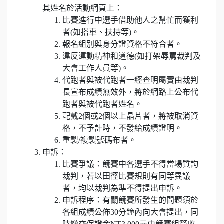
其姓名於活動網頁上：
比賽進行中選手借助他人之幫忙而獲利
者(如搭車、扶持等)。
報名組別與身分證資格不符合者。
違反運動精神和道德(如打架辱罵裁判及
大會工作人員等)。
代跑者與被代跑者一經查明屬實由裁判
長宣布成績無效外，將於網路上公布代
跑者與被代跑者姓名。
配戴2個或2個以上晶片者，將被取消資
格，不予計時，不發給成績證明。
重製/複製號碼布者。
申訴：
比賽爭議：競賽中各選手不得當場質詢
裁判，若以田徑比賽規則有同等異議
者，均以裁判為準不得提出申訴。
申訴程序：有關競賽所發生的問題須於
各組成績公佈30分鐘內向大會提出，同