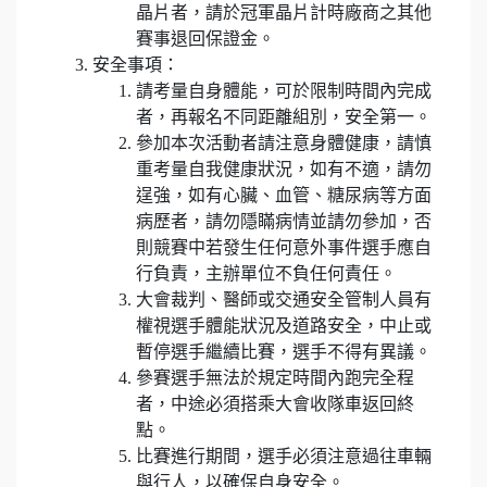
晶片者，請於冠軍晶片計時廠商之其他
賽事退回保證金。
安全事項：
請考量自身體能，可於限制時間內完成
者，再報名不同距離組別，安全第一。
參加本次活動者請注意身體健康，請慎
重考量自我健康狀況，如有不適，請勿
逞強，如有心臟、血管、糖尿病等方面
病歷者，請勿隱瞞病情並請勿參加，否
則競賽中若發生任何意外事件選手應自
行負責，主辦單位不負任何責任。
大會裁判、醫師或交通安全管制人員有
權視選手體能狀況及道路安全，中止或
暫停選手繼續比賽，選手不得有異議。
參賽選手無法於規定時間內跑完全程
者，中途必須搭乘大會收隊車返回終
點。
比賽進行期間，選手必須注意過往車輛
與行人，以確保自身安全。