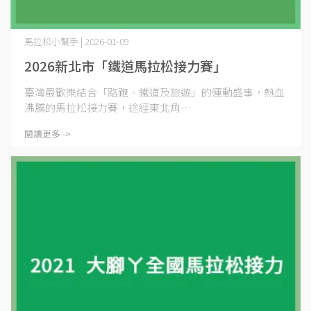
馬拉松小幫手 | 2026-01-09
2026新北市「鐵道馬拉松接力賽」
臺灣最歡樂結合「路跑、鐵道及旅遊」的運動盛事，熱血
沸騰的馬拉松接力賽，途經東北角⋯
閱讀更多 ->