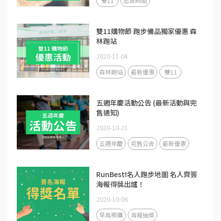
雙11
出貨時間
雙11購物節 跑步備品獨家優惠 森
林跑站
2020-11-04
森林跑站
最新優惠
雙11
五週年慶活動公告 (最新活動與完
售通知)
2020-10-21
五週年慶
完售公告
最新優惠
RunBest!名人跑步地圖 名人齊簽
海報得獎出爐！
2020-10-06
早鳥預購
海報抽獎