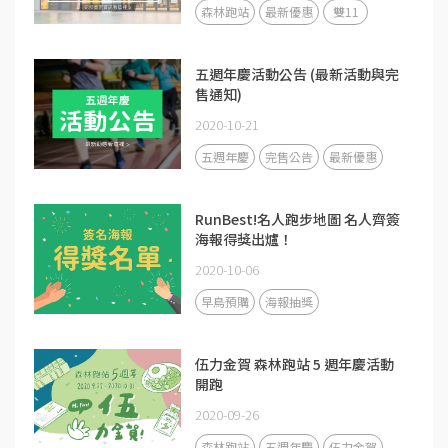
森林跑站
最新優惠
雙11
五週年慶活動公告 (最新活動與完
售通知)
2020-10-21
五週年慶
完售公告
最新優惠
RunBest!名人跑步地圖 名人齊簽
海報得獎出爐！
2020-10-06
早鳥預購
海報抽獎
伍力金賀 森林跑站 5 週年慶活動
開跑
2020-09-26
森林跑站
五週年慶
伍力金賀