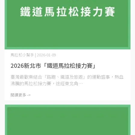
馬拉松小幫手 | 2026-01-09
2026新北市「鐵道馬拉松接力賽」
臺灣最歡樂結合「路跑、鐵道及旅遊」的運動盛事，熱血
沸騰的馬拉松接力賽，途經東北角⋯
閱讀更多 ->