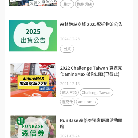
跑步
跑步訓練
森林跑站商城 2025配送物流公告
2024-12-23
出貨
2022 Challenge Taiwan 買邁克
仕aminoMax 帶你出戰(已截止)
2021-12-18
鐵人三項
Challenge Taiwan
邁克仕
aminomax
RunBase 森倍券獨家優惠活動開
跑
2021-09-24