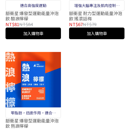
適合高強度運動
增強大腦專注及肌肉控制，
保持訓練最佳水準
脈衝星 爆發型運動能量沖泡
脈衝星 耐力型運動能量沖泡
飲 酷浪檸檬
飲 搖滾話梅
NT$81
NT$84
NT$67
NT$79
加入購物車
加入購物車
零脂肪，迅速作用，適合前
30分鐘補充
脈衝星 爆發型運動能量沖泡
飲 熱浪檸檬