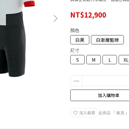
NT$12,900
顏色
白黑
白漸層藍綠
尺寸
S
M
L
XL
加入購物車
加入最愛
此商品 「 最高