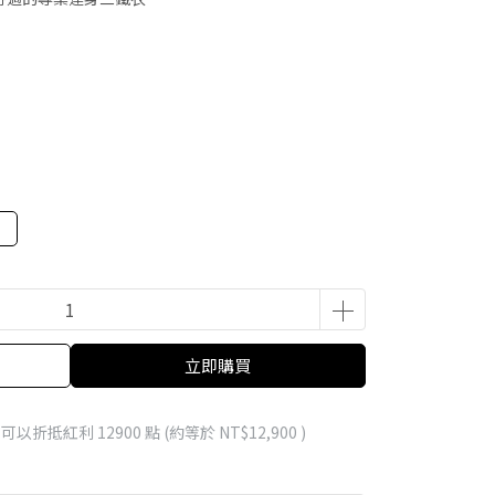
立即購買
 」可以折抵紅利
12900
點 (約等於
NT$12,900
)