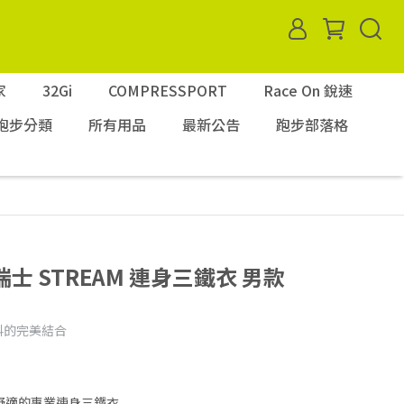
家
32Gi
COMPRESSPORT
Race On 銳速
跑步分類
所有用品
最新公告
跑步部落格
T瑞士 STREAM 連身三鐵衣 男款
料的完美結合
舒適的專業連身三鐵衣