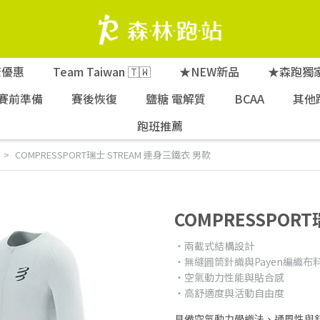
康優惠
Team Taiwan 🇹🇼
★NEW新品
★森跑獨
賽前準備
賽後恢復
鹽糖 電解質
BCAA
其他
跑班推薦
COMPRESSPORT瑞士 STREAM 連身三鐵衣 男款
COMPRESSPOR
・兩截式結構設計
・無縫圓筒針織與Payen編織布
・空氣動力性能與貼合感
・高舒適度與活動自由度
具備空氣動力學織法、通風性與