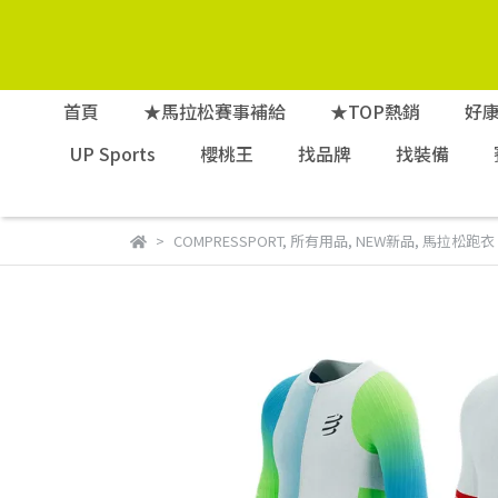
首頁
★馬拉松賽事補給
★TOP熱銷
好
UP Sports
櫻桃王
找品牌
找裝備
COMPRESSPORT
,
所有用品
,
NEW新品
,
馬拉松跑衣