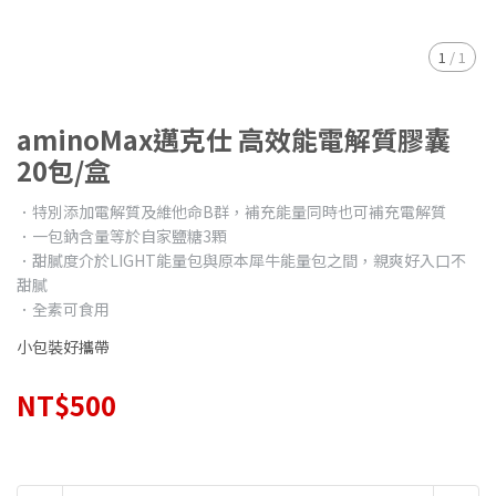
1
/
1
aminoMax邁克仕 高效能電解質膠囊
20包/盒
．特別添加電解質及維他命B群，補充能量同時也可補充電解質
．一包鈉含量等於自家鹽糖3顆
．甜膩度介於LIGHT能量包與原本犀牛能量包之間，親爽好入口不
甜膩
．全素可食用
小包裝好攜帶
NT$500