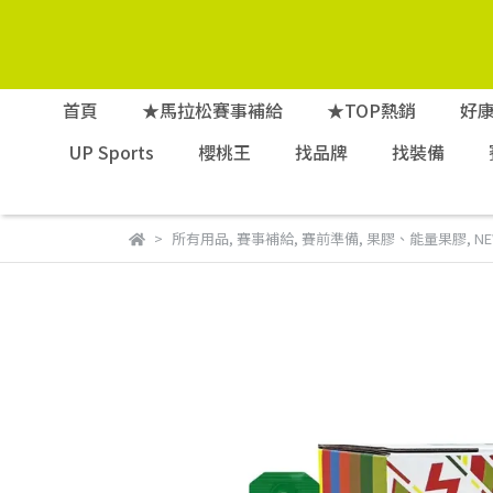
首頁
★馬拉松賽事補給
★TOP熱銷
好
UP Sports
櫻桃王
找品牌
找裝備
所有用品
,
賽事補給
,
賽前準備
,
果膠、能量果膠
,
N