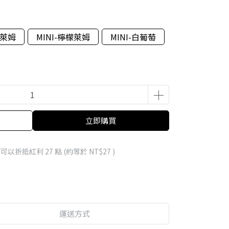
莓萊姆
MINI-檸檬萊姆
MINI-白葡萄
立即購買
 」可以折抵紅利
27
點 (約等於
NT$27
)
運送方式