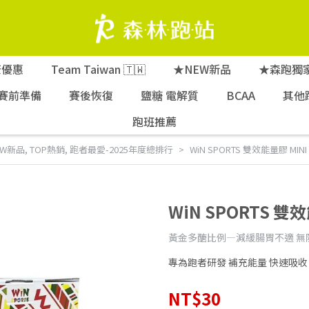
康優惠
Team Taiwan 🇹🇼
★NEW新品
★森跑獨
賽前準備
賽後恢復
鹽糖 電解質
BCAA
其他
跑班推薦
EW新品
,
TOP熱銷
,
跑者最愛-2025年度總排行
WiN SPORTS 雙效能量膠 MINI 
WiN SPORTS 雙效
黃金多醣比例—減緩腸胃不適 無
專為跑者研發 補充能量 快速吸收
NT$30