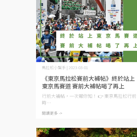
馬拉松小幫手 | 2023-03-01
《東京馬拉松賽前大補帖》終於站上
東京馬賽道 賽前大補帖喝了再上
行前大補帖，一次報你知！ 👉 東京馬拉松行前
時⋯
閱讀更多 ->