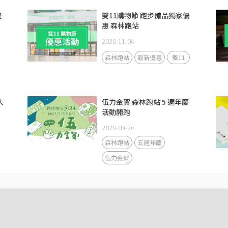
流
雙11購物節 跑步備品獨家優
惠 森林跑站
2020-11-04
森林跑站
最新優惠
雙11
人
伍力金賀 森林跑站 5 週年慶
活動開跑
2020-09-26
森林跑站
五週年慶
伍力金賀