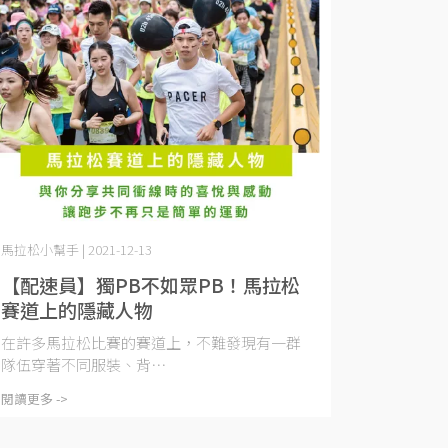
馬拉松小幫手 | 2021-12-13
【配速員】獨PB不如眾PB！馬拉松
賽道上的隱藏人物
在許多馬拉松比賽的賽道上，不難發現有一群
隊伍穿著不同服裝、背⋯
閱讀更多 ->