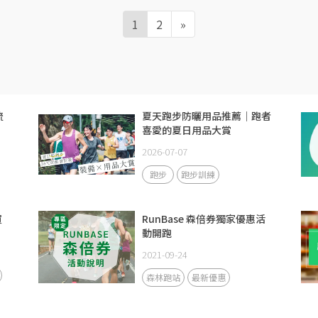
1
2
»
流
夏天跑步防曬用品推薦｜跑者
喜愛的夏日用品大賞
2026-07-07
跑步
跑步訓練
買
RunBase 森倍券獨家優惠活
動開跑
2021-09-24
森林跑站
最新優惠