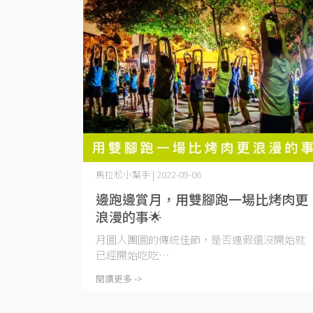
馬拉松小幫手 | 2022-09-06
邊跑邊賞月，用雙腳跑一場比烤肉更
浪漫的事🌟
月圓人團圓的傳統佳節，是否連假還沒開始就
已經開始吃吃⋯
閱讀更多 ->