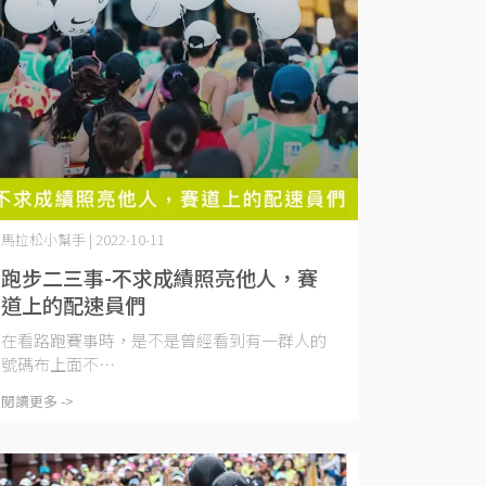
馬拉松小幫手 | 2022-10-11
跑步二三事-不求成績照亮他人，賽
道上的配速員們
在看路跑賽事時，是不是曾經看到有一群人的
號碼布上面不⋯
閱讀更多 ->