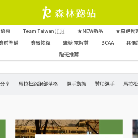
康優惠
Team Taiwan 🇹🇼
★NEW新品
★森跑獨
賽前準備
賽後恢復
鹽糖 電解質
BCAA
其他
跑班推薦
分享
馬拉松路跑部落格
選手動態
贊助選手
馬拉松