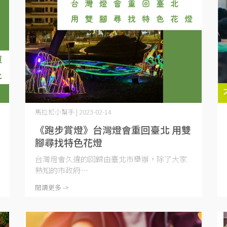
馬拉松小幫手 | 2023-02-14
《跑步賞燈》台灣燈會重回臺北 用雙
腳尋找特色花燈
台灣燈會久違的回歸由臺北市舉辦，除了大家
熟知的市政府⋯
閱讀更多 ->