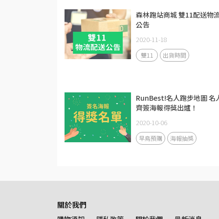
森林跑站商城 雙11配送物
公告
2020-11-18
雙11
出貨時間
RunBest!名人跑步地圖 名
齊簽海報得獎出爐！
2020-10-06
早鳥預購
海報抽獎
關於我們