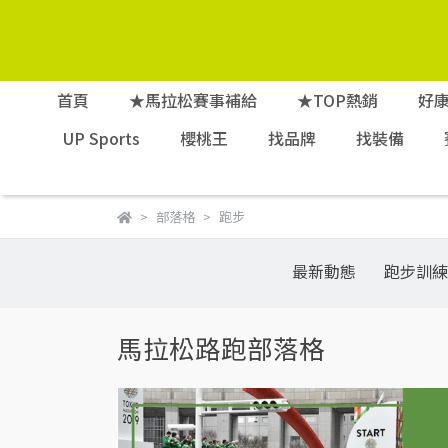
首頁
★馬拉松賽事補給
★TOP熱銷
好
UP Sports
櫻桃王
找品牌
找裝備
部落格
跑步
最新動態
跑步訓練
馬拉松路跑部落格