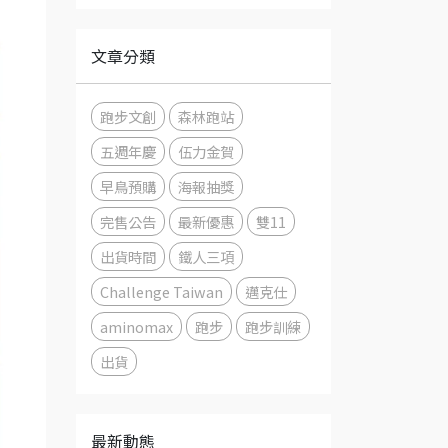
文章分類
跑步文創
森林跑站
五週年慶
伍力金賀
早鳥預購
海報抽獎
完售公告
最新優惠
雙11
出貨時間
鐵人三項
Challenge Taiwan
邁克仕
aminomax
跑步
跑步訓練
出貨
最新動態