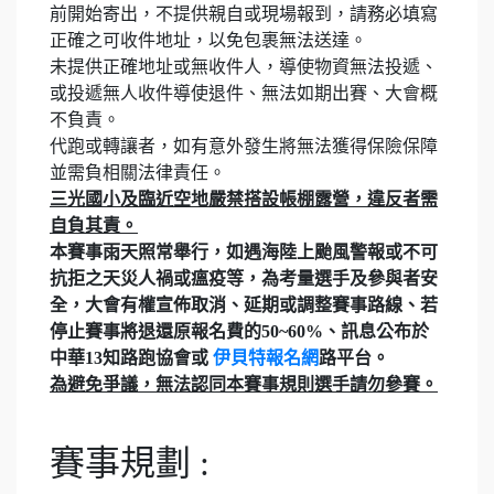
前開始寄出，不提供親自或現場報到，請務必填寫
正確之可收件地址，以免包裹無法送達。
未提供正確地址或無收件人，導使物資無法投遞、
或投遞無人收件導使退件、無法如期出賽、大會概
不負責。
代跑或轉讓者，如有意外發生將無法獲得保險保障
並需負相關法律責任。
三光國小及臨近空地嚴禁搭設帳棚露營，違反者需
自負其責。
本賽事雨天照常舉行，如遇海陸上颱風警報或不可
抗拒之天災人禍或瘟疫等，為考量選手及參與者安
全，大會有權宣佈取消、延期或調整賽事路線、若
停止賽事將退還原報名費的50~60%、訊息公布於
中華13知路跑協會或
伊貝特報名網
路平台。
為避免爭議，無法認同本賽事規則選手請勿參賽。
賽事規劃 :