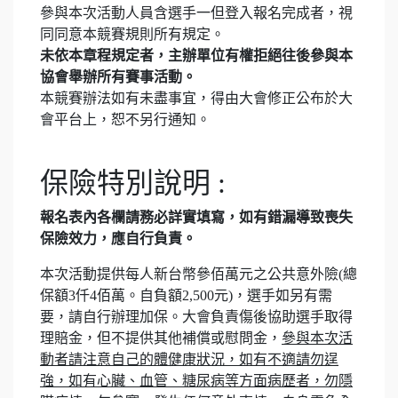
參與本次活動人員含選手一但登入報名完成者，視
同同意本競賽規則所有規定。
未依本章程規定者，主辦單位有權拒絕往後參與本
協會舉辦所有賽事活動。
本競賽辦法如有未盡事宜，得由大會修正公布於大
會平台上，恕不另行通知。
保險特別說明 :
報名表內各欄請務必詳實填寫，如有錯漏導致喪失
保險效力，應自行負責。
本次活動提供每人新台幣參佰萬元之公共意外險(總
保額3仟4佰萬。自負額2,500元)，選手如另有需
要，請自行辦理加保。大會負責傷後協助選手取得
理賠金，但不提供其他補償或慰問金，
參與本次活
動者請注意自己的體健康狀況，如有不適請勿逞
強，如有心臟、血管、糖尿病等方面病歷者，勿隱