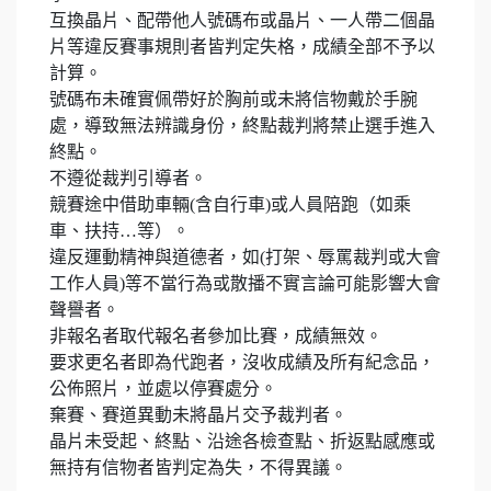
互換晶片、配帶他人號碼布或晶片、一人帶二個晶
片等違反賽事規則者皆判定失格，成績全部不予以
計算。
號碼布未確實佩帶好於胸前或未將信物戴於手腕
處，導致無法辨識身份，終點裁判將禁止選手進入
終點。
不遵從裁判引導者。
競賽途中借助車輛(含自行車)或人員陪跑（如乘
車、扶持…等）。
違反運動精神與道德者，如(打架、辱罵裁判或大會
工作人員)等不當行為或散播不實言論可能影響大會
聲譽者。
非報名者取代報名者參加比賽，成績無效。
要求更名者即為代跑者，沒收成績及所有紀念品，
公佈照片，並處以停賽處分。
棄賽、賽道異動未將晶片交予裁判者。
晶片未受起、終點、沿途各檢查點、折返點感應或
無持有信物者皆判定為失，不得異議。