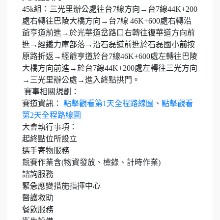
45k組：三光里辦公處往台7線方向→台7線44K+200
處右轉往巴陵大橋方向→台7線 46K+600處右轉沿
爺亨道前進→於光華道岔路口右轉往復華道方向前
進→經鐵力庫部落→沿石磊道前進於石磊國小
前
按
原路折返→經爺亨道於台7線46K+600處左轉往巴陵
大橋方向前進→於台7線44K+200處左轉往三光方向
→三光里辦公處→進入終點拱門。
賽事相關規劃：
賽道資訊：
點擊觀看第1天全程路線圖
、
點擊觀看
第2天全程路線圖
大會執行事項：
起終點位所設立
選手寄物服務
競賽作業含(物資發放、檢錄、計時作業)
諮詢服務
緊急應變措施指揮中心
醫護救助
餐飲服務