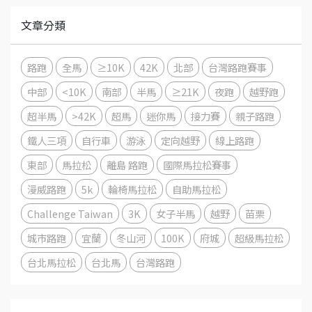
文章分類
路跑
全馬
≥10K
42K
北部
台灣路跑賽事
中部
<10K
南部
半馬
≥21K
夜跑
越野跑
超半馬
>42K
超馬
迷你馬
接力賽
親子路跑
鐵人三項
自行車
游泳
定向越野
線上路跑
東部
馬拉松
離島 路跑
國際馬拉松賽事
漫威路跑
5k
輪椅馬拉松
自助馬拉松
Challenge Taiwan
3K
女子半馬
越野
苗栗
城市路跑
宜蘭
冬山河
100K
府城
超級馬拉松
台北馬拉松
台北馬
台灣路跑