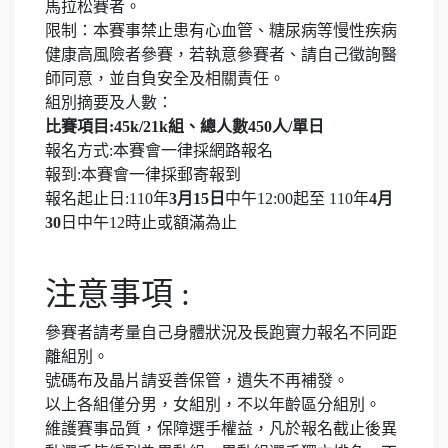
馬拉松賽者。
限制：本賽事禁止患有心血管、糖尿病等慢性疾病
健康高風險者參賽，若執意參賽者、請自己徵詢醫
師同意，並自負安全及相關責任。
組別摘要及人數：
比賽項目:45k/21k組、總人數450人/單日
報名方式:本賽會一律採網路報名
報到:本賽會一律採郵寄報到
報名起止日:110年
3月15日
中午12:00起至 110年
4月
30
日中午12時止或額滿為止
注意事項 :
參賽者請考量自己身體狀況及長跑實力報名不同距
離組別。
號碼布及晶片請妥善保管，遺失不再補發。
以上各組僅分男，女組別，不以年齡區分組別。
維護賽事品質，保障選手權益，凡於報名截止後異