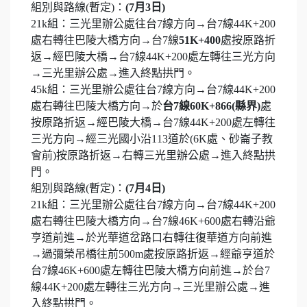
組別與路線(暫定)：
(7月3日)
21k組：三光里辦公處往台7線方向→台7線44K+200
處右轉往巴陵大橋方向→台7線
51K+400
處按原路折
返→經巴陵大橋→台7線44K+200處左轉往三光方向
→三光里辦公處→進入終點拱門。
45k組：三光里辦公處往台7線方向→台7線44K+200
處右轉往巴陵大橋方向→於
台7線60K+866(縣界)
處
按原路折返→經巴陵大橋→台7線44K+200處左轉往
三光方向→經三光國小沿113道於(6K處、砂崙子教
會前)按原路折返→右轉三光里辦公處→進入終點拱
門。
組別與路線(暫定)：
(7月4日)
21k組：三光里辦公處往台7線方向→台7線44K+200
處右轉往巴陵大橋方向→台7線46K+600處右轉沿爺
亨道前進→於光華道岔路口右轉往復華道方向前進
→過彌榮吊橋往前500m處按原路折返→經爺亨道於
台7線46K+600處左轉往巴陵大橋方向前進→於台7
線44K+200處左轉往三光方向→三光里辦公處→進
入終點拱門。