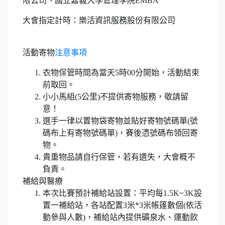
限公司、國立嘉義大學管理學院EMBA
大會指定計時：樂活資訊服務股份有限公司
活動寄物
注意事項
衣物保管時間為當天5時00分開始，活動結束
前取回。
小小馬組(5公里)不提供寄物服務，敬請留
意！
選手一律以置物袋寄物並貼好寄物號碼單(號
碼布上有寄物號碼單)，賽後憑號碼布領回寄
物。
貴重物品請自行保管，若有遺失，大會概不
負責。
補給與醫療
本次比賽預計補給站設置：平均每1.5K~3K設
置一補給站，各站配置3米*3米帳篷數個(依活
動參與人數)，補給站內提供礦泉水、運動飲