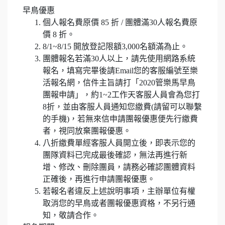
早鳥優惠
個人報名費原價 85 折 / 團體滿30人報名費原
價 8 折。
8/1~8/15 開放登記限額3,000名額滿為止。
團體報名若滿30人以上，請先使用網路系統
報名，填寫完畢後請Email您的客服編號至樂
活報名網，信件主旨請打「2020管樂馬早鳥
團報申請」，約1~2工作天客服人員會為您打
8折，並由客服人員通知您繳費(請留可以聯繫
的手機)，若無來信申請團報優惠便先行繳費
者，視同放棄團報優惠。
八折繳費單經客服人員開立後，即表示您的
團隊資料已完成最後確認，無法再進行新
增、修改、刪除團員，請務必確認團體資料
正確後，再進行申請團報優惠。
若報名者違反上述說明事項，主辦單位有權
取消您的早鳥或者團報優惠資格，不另行通
知，敬請合作。