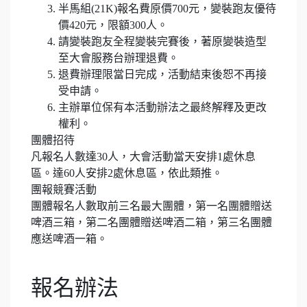
半馬組(21K)報名費原價700元，變裝跑友優待
價420元，限額300人。
請變裝跑友全程變裝完賽後，著原變裝造型
至大會服務台辦理退費。
退費辦理限當日完成，活動結束後恕不再接
受申請。
主辦單位保有本活動辦法之最終解釋及更改
權利。
團體招待
凡報名人數達30人，大會活動當天安排1處休息
區。達60人安排2處休息區，依此類推。
團報競賽活動
團體報名人數取前三名最大團體，第一名團體贈送
啤酒三箱，第二名團體贈送啤酒二箱，第三名團體
應送啤酒一箱。
報名辦法