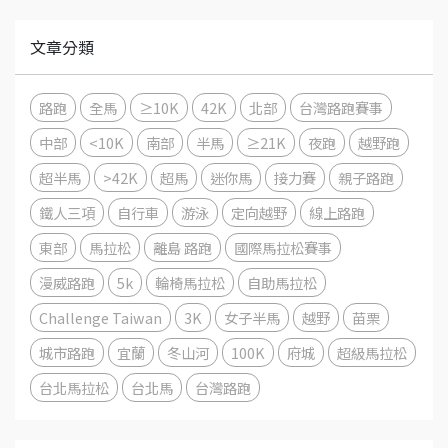
文章分類
路跑
全馬
≥10K
42K
北部
台灣路跑賽事
中部
<10K
南部
半馬
≥21K
夜跑
越野跑
超半馬
>42K
超馬
迷你馬
接力賽
親子路跑
鐵人三項
自行車
游泳
定向越野
線上路跑
東部
馬拉松
離島 路跑
國際馬拉松賽事
漫威路跑
5k
輪椅馬拉松
自助馬拉松
Challenge Taiwan
3K
女子半馬
越野
苗栗
城市路跑
宜蘭
冬山河
100K
府城
超級馬拉松
台北馬拉松
台北馬
台灣路跑