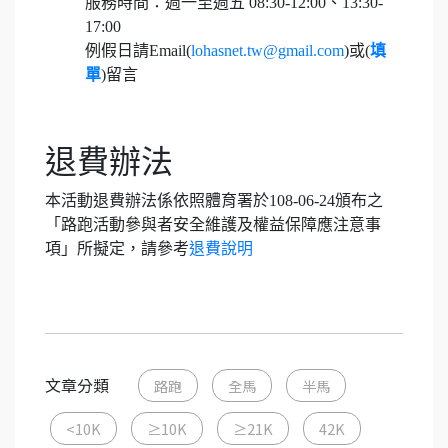
服務時間：週一至週五 08:30-12:00、13:30-
17:00
例假日請Email(
lohasnet.tw@gmail.com
)或(
填
單
)留言
退費辦法
本活動退費辦法係依照體育署於108-06-24頒布之
「路跑活動參與者安全維護及權益保障應注意事
項」所擬定，請參考
退費說明
文章分類
路跑
全馬
半馬
<10K
≥10K
≥21K
42K