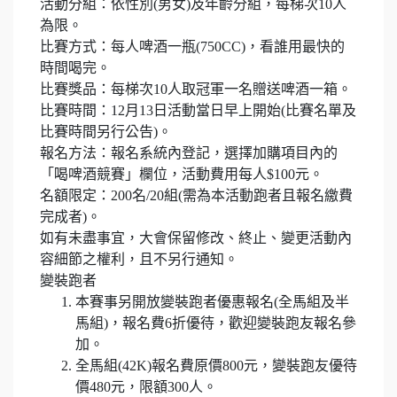
活動分組：依性別(男女)及年齡分組，每梯次10人
為限。
比賽方式：每人啤酒一瓶(750CC)，看誰用最快的
時間喝完。
比賽獎品：每梯次10人取冠軍一名贈送啤酒一箱。
比賽時間：12月13日活動當日早上開始(比賽名單及
比賽時間另行公告)。
報名方法：報名系統內登記，選擇加購項目內的
「喝啤酒競賽」欄位，活動費用每人$100元。
名額限定：200名/20組(需為本活動跑者且報名繳費
完成者)。
如有未盡事宜，大會保留修改、終止、變更活動內
容細節之權利，且不另行通知。
變裝跑者
本賽事另開放變裝跑者優惠報名(全馬組及半
馬組)，報名費6折優待，歡迎變裝跑友報名參
加。
全馬組(42K)報名費原價800元，變裝跑友優待
價480元，限額300人。