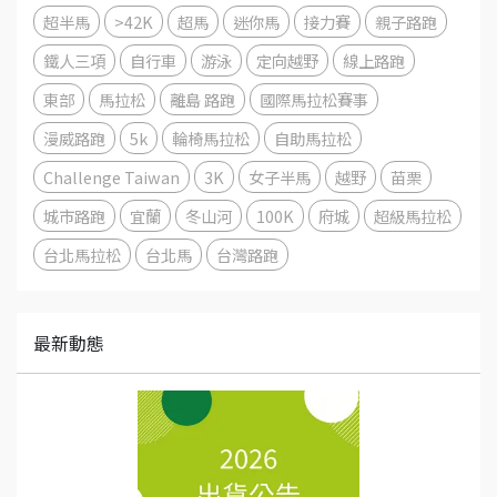
超半馬
>42K
超馬
迷你馬
接力賽
親子路跑
鐵人三項
自行車
游泳
定向越野
線上路跑
東部
馬拉松
離島 路跑
國際馬拉松賽事
漫威路跑
5k
輪椅馬拉松
自助馬拉松
Challenge Taiwan
3K
女子半馬
越野
苗栗
城市路跑
宜蘭
冬山河
100K
府城
超級馬拉松
台北馬拉松
台北馬
台灣路跑
最新動態