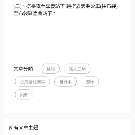
(三)、搭臺鐵至嘉義站下-轉搭嘉義縣公車(往布袋)
至布袋區漁會站下。
文章分類
路跑
鐵人三項
台灣路跑賽事
自行車
游泳
南部
所有文章主題