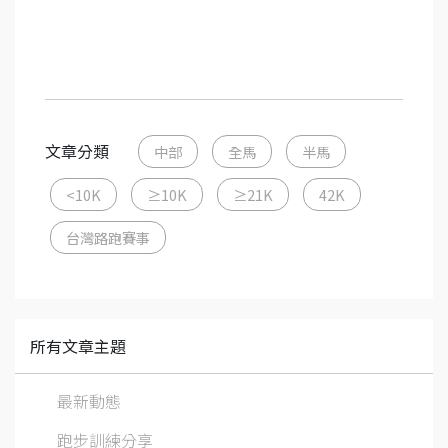
文章分類
中部
全馬
半馬
<10K
≥10K
≥21K
42K
台灣路跑賽事
所有文章主題
最新動態
跑步訓練分享