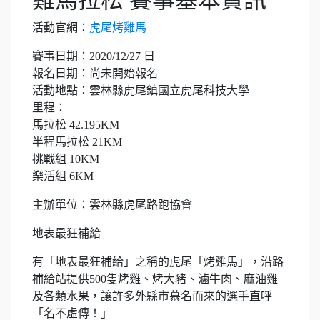
活動官網：
虎尾烤雞馬
賽事日期：2020/12/27 日
報名日期：尚未開始報名
活動地點：雲林縣虎尾鎮國立虎尾科技大學
里程：
馬拉松 42.195KM
半程馬拉松 21KM
挑戰組 10KM
樂活組 6KM
主辦單位：雲林縣虎尾路跑協會
地表最狂補給
有「地表最狂補給」之稱的虎尾「烤雞馬」，沿路
補給站提供500隻烤雞、烤大豬、滷牛肉、麻油雞
及各類水果，讓許多外縣市慕名而來的選手直呼
「名不虛傳！」