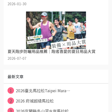
2026-01-30
夏天跑步防曬用品推薦｜跑者喜愛的夏日用品大賞
2026-07-07
最新文章
1
2026臺北馬拉松Taipei Mara⋯
2
2026 府城超級馬拉松
3
2026宜蘭縣冬山河水岸馬拉松