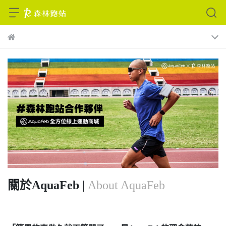
關於AquaFeb
|
About AquaFeb